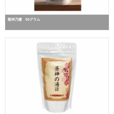
龍神乃鹽 60グラム