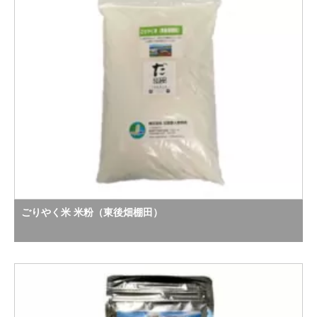
ごりやく米 米粉（東後畑棚田）