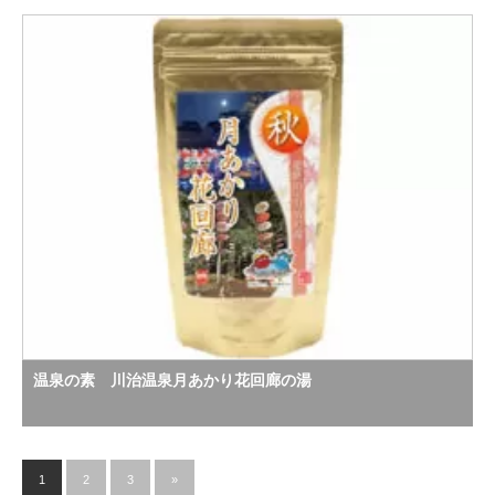
温泉の素 川治温泉月あかり花回廊の湯
1
2
3
»