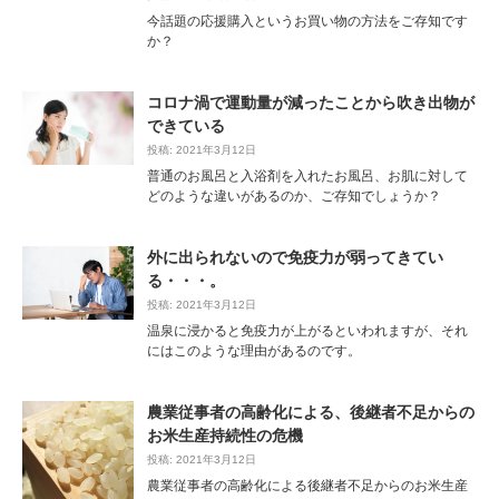
今話題の応援購入というお買い物の方法をご存知です
か？
コロナ渦で運動量が減ったことから吹き出物が
できている
投稿: 2021年3月12日
普通のお風呂と入浴剤を入れたお風呂、お肌に対して
どのような違いがあるのか、ご存知でしょうか？
外に出られないので免疫力が弱ってきてい
る・・・。
投稿: 2021年3月12日
温泉に浸かると免疫力が上がるといわれますが、それ
にはこのような理由があるのです。
農業従事者の高齢化による、後継者不足からの
お米生産持続性の危機
投稿: 2021年3月12日
農業従事者の高齢化による後継者不足からのお米生産