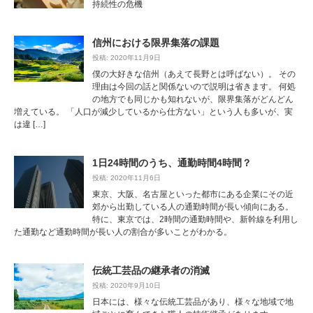
持続性の危機
信州における限界集落の課題
投稿: 2020年11月9日
僕の大好きな信州（あえて長野とは呼ばない）。 その
理由は今回の話と関係ないので説明は省きます。 何処
の地方でも同じかも知れないが、限界集落がどんどん
増えている。 「人口が減少しているから仕方ない」という人も多いが、実
は違 […]
1日24時間のうち、通勤時間4時間？
投稿: 2020年11月6日
東京、大阪、名古屋といった都市にある企業にその近
郊から出勤している人の通勤時間が長い傾向にある。
特に、東京では、2時間の通勤時間や、新幹線を利用し
た通勤など通勤時間が長い人の割合が多いことがわかる。
伝統工芸品の継承者の消滅
投稿: 2020年9月10日
日本には、様々な伝統工芸品があり、様々な地域で地