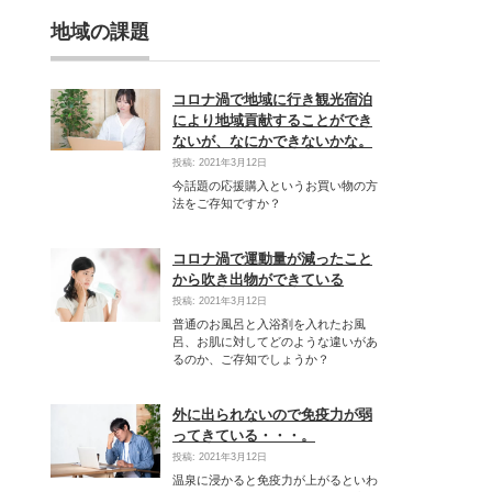
地域の課題
コロナ渦で地域に行き観光宿泊
により地域貢献することができ
ないが、なにかできないかな。
投稿: 2021年3月12日
今話題の応援購入というお買い物の方
法をご存知ですか？
コロナ渦で運動量が減ったこと
から吹き出物ができている
投稿: 2021年3月12日
普通のお風呂と入浴剤を入れたお風
呂、お肌に対してどのような違いがあ
るのか、ご存知でしょうか？
外に出られないので免疫力が弱
ってきている・・・。
投稿: 2021年3月12日
温泉に浸かると免疫力が上がるといわ