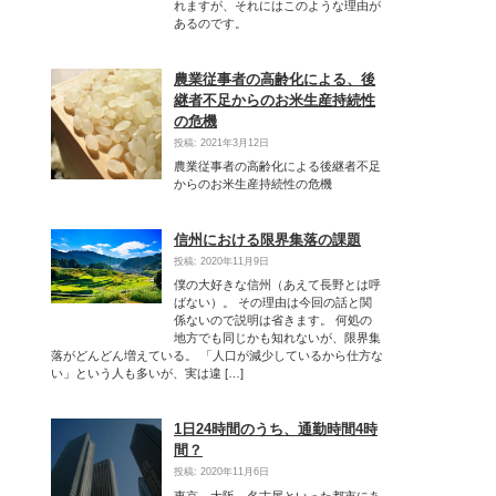
れますが、それにはこのような理由が
あるのです。
農業従事者の高齢化による、後
継者不足からのお米生産持続性
の危機
投稿: 2021年3月12日
農業従事者の高齢化による後継者不足
からのお米生産持続性の危機
信州における限界集落の課題
投稿: 2020年11月9日
僕の大好きな信州（あえて長野とは呼
ばない）。 その理由は今回の話と関
係ないので説明は省きます。 何処の
地方でも同じかも知れないが、限界集
落がどんどん増えている。 「人口が減少しているから仕方な
い」という人も多いが、実は違 […]
1日24時間のうち、通勤時間4時
間？
投稿: 2020年11月6日
東京、大阪、名古屋といった都市にあ