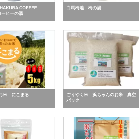
AKUBA COFFEE
白馬栂池 栂の湯
 コーヒーの湯
お米 にこまる
ごりやく米 浜ちゃんのお米 真空
パック