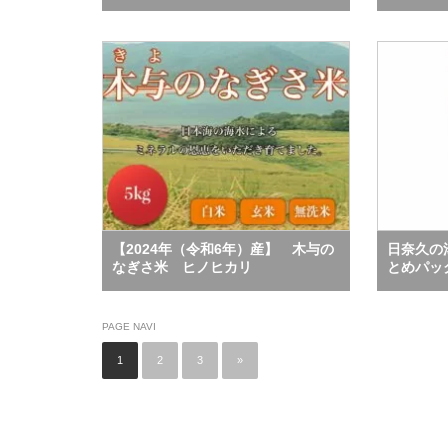
【2024年（令和6年）産】 木与の
日奈久の
なぎさ米 ヒノヒカリ
とめパッ
PAGE NAVI
1
2
3
»