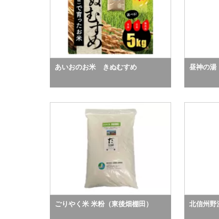
あいおのお米 きぬむすめ
昼神の湯
ごりやく米 米粉（東後畑棚田）
北信州野