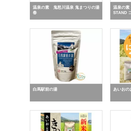
温泉の素 鬼怒川温泉 鬼まつりの湯
温泉の素 H
春
STAND
白馬駅前の湯
あいおの