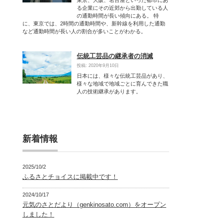
る企業にその近郊から出勤している人
の通勤時間が長い傾向にある。 特
に、東京では、2時間の通勤時間や、新幹線を利用した通勤
など通勤時間が長い人の割合が多いことがわかる。
伝統工芸品の継承者の消滅
投稿: 2020年9月10日
日本には、様々な伝統工芸品があり、
様々な地域で地域ごとに育んできた職
人の技術継承があります。
新着情報
2025/10/2
ふるさとチョイスに掲載中です！
2024/10/17
元気のさとだより（genkinosato.com）をオープン
しました！