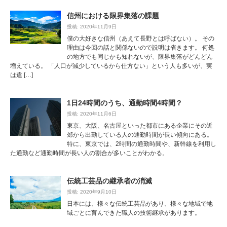
信州における限界集落の課題
投稿: 2020年11月9日
僕の大好きな信州（あえて長野とは呼ばない）。 その
理由は今回の話と関係ないので説明は省きます。 何処
の地方でも同じかも知れないが、限界集落がどんどん
増えている。 「人口が減少しているから仕方ない」という人も多いが、実
は違 […]
1日24時間のうち、通勤時間4時間？
投稿: 2020年11月6日
東京、大阪、名古屋といった都市にある企業にその近
郊から出勤している人の通勤時間が長い傾向にある。
特に、東京では、2時間の通勤時間や、新幹線を利用し
た通勤など通勤時間が長い人の割合が多いことがわかる。
伝統工芸品の継承者の消滅
投稿: 2020年9月10日
日本には、様々な伝統工芸品があり、様々な地域で地
域ごとに育んできた職人の技術継承があります。