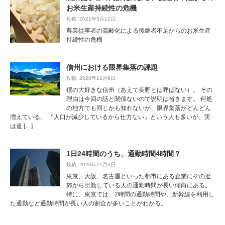
お米生産持続性の危機
投稿: 2021年3月12日
農業従事者の高齢化による後継者不足からのお米生産
持続性の危機
信州における限界集落の課題
投稿: 2020年11月9日
僕の大好きな信州（あえて長野とは呼ばない）。 その
理由は今回の話と関係ないので説明は省きます。 何処
の地方でも同じかも知れないが、限界集落がどんどん
増えている。 「人口が減少しているから仕方ない」という人も多いが、実
は違 […]
1日24時間のうち、通勤時間4時間？
投稿: 2020年11月6日
東京、大阪、名古屋といった都市にある企業にその近
郊から出勤している人の通勤時間が長い傾向にある。
特に、東京では、2時間の通勤時間や、新幹線を利用し
た通勤など通勤時間が長い人の割合が多いことがわかる。