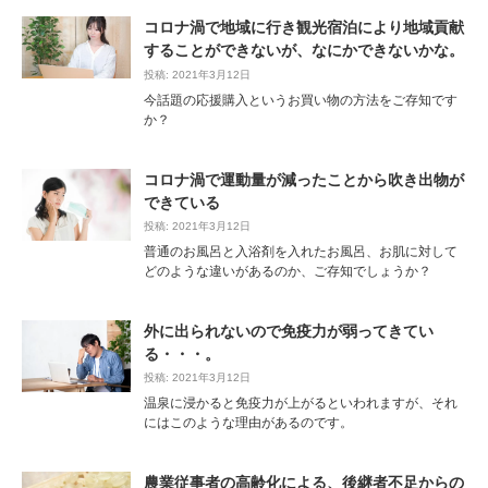
コロナ渦で地域に行き観光宿泊により地域貢献
することができないが、なにかできないかな。
投稿: 2021年3月12日
今話題の応援購入というお買い物の方法をご存知です
か？
コロナ渦で運動量が減ったことから吹き出物が
できている
投稿: 2021年3月12日
普通のお風呂と入浴剤を入れたお風呂、お肌に対して
どのような違いがあるのか、ご存知でしょうか？
外に出られないので免疫力が弱ってきてい
る・・・。
投稿: 2021年3月12日
温泉に浸かると免疫力が上がるといわれますが、それ
にはこのような理由があるのです。
農業従事者の高齢化による、後継者不足からの