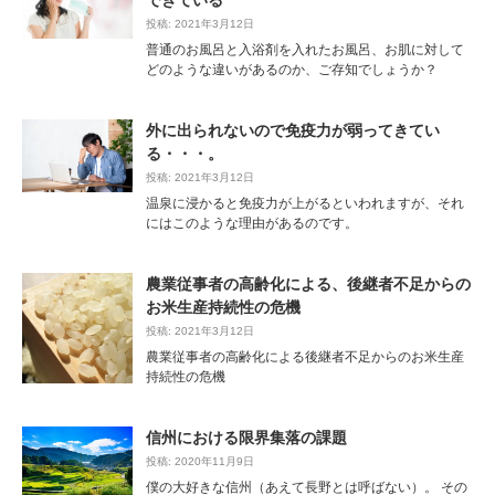
投稿: 2021年3月12日
普通のお風呂と入浴剤を入れたお風呂、お肌に対して
どのような違いがあるのか、ご存知でしょうか？
外に出られないので免疫力が弱ってきてい
る・・・。
投稿: 2021年3月12日
温泉に浸かると免疫力が上がるといわれますが、それ
にはこのような理由があるのです。
農業従事者の高齢化による、後継者不足からの
お米生産持続性の危機
投稿: 2021年3月12日
農業従事者の高齢化による後継者不足からのお米生産
持続性の危機
信州における限界集落の課題
投稿: 2020年11月9日
僕の大好きな信州（あえて長野とは呼ばない）。 その