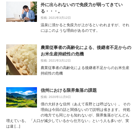
外に出られないので免疫力が弱ってきてい
る・・・。
投稿: 2021年3月12日
温泉に浸かると免疫力が上がるといわれますが、それ
にはこのような理由があるのです。
農業従事者の高齢化による、後継者不足からの
お米生産持続性の危機
投稿: 2021年3月12日
農業従事者の高齢化による後継者不足からのお米生産
持続性の危機
信州における限界集落の課題
投稿: 2020年11月9日
僕の大好きな信州（あえて長野とは呼ばない）。 その
理由は今回の話と関係ないので説明は省きます。 何処
の地方でも同じかも知れないが、限界集落がどんどん
増えている。 「人口が減少しているから仕方ない」という人も多いが、実
は違 […]