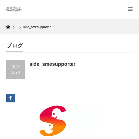
Home
side_smesupporter
ブログ
side_smesupporter
10.15
2020