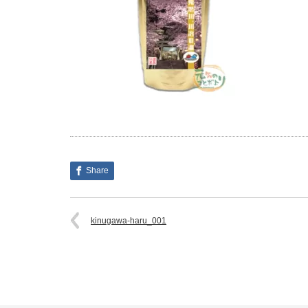
Share
kinugawa-haru_001