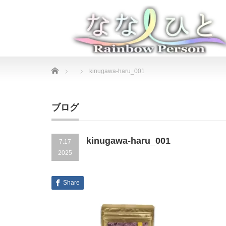
Home
kinugawa-haru_001
ブログ
kinugawa-haru_001
7.17
2025
Share