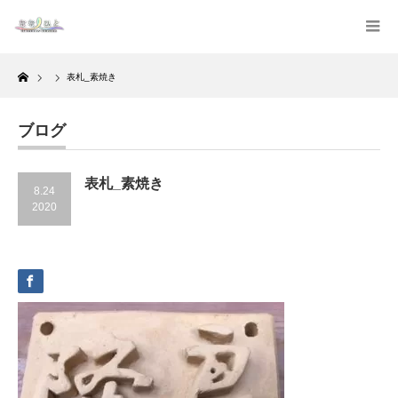
Home
表札_素焼き
ブログ
表札_素焼き
8.24
2020