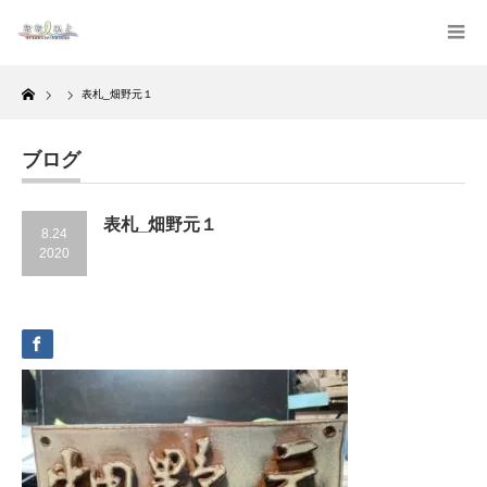
Home
表札_畑野元１
ブログ
表札_畑野元１
8.24
2020