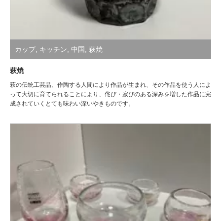
カップ
,
キッチン
,
中国
,
萩焼
萩焼
萩の伝統工芸品、作陶する人間により作品が生まれ、その作品を使う人によ
って大切に育てられることにより、侘び・寂びのある深みを増した作品に完
成されていくとても味わい深いやきものです。