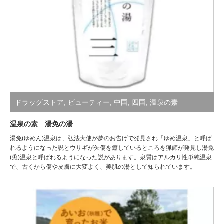
ドラッグストア
,
ビューティー
,
中国
,
四国
,
温泉の素
温泉の素 湯免の湯
湯免(ゆめん)温泉は、弘法大使が夢のお告げで発見され「ゆめ温泉」と呼ば
れるようになった説とウサギが矢傷を癒しているところを猟師が発見し湯免
(兎)温泉と呼ばれるようになった説があります。泉質はアルカリ性単純温泉
で、古くから傷や皮膚に大変よく、美肌の湯として知られています。