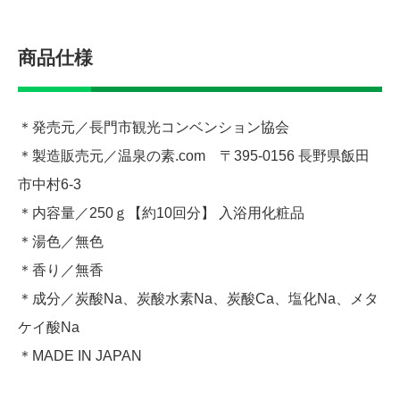
商品仕様
＊発売元／長門市観光コンベンション協会
＊製造販売元／温泉の素.com 〒395-0156 長野県飯田
市中村6-3
＊内容量／250ｇ【約10回分】 入浴用化粧品
＊湯色／無色
＊香り／無香
＊成分／炭酸Na、炭酸水素Na、炭酸Ca、塩化Na、メタ
ケイ酸Na
＊MADE IN JAPAN