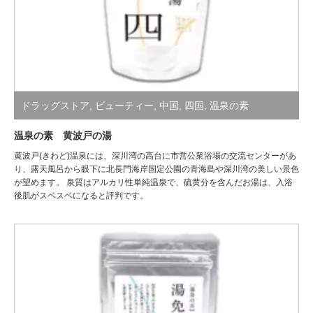
ドラッグストア
,
ビューティー
,
中国
,
四国
,
温泉の素
温泉の素 黄波戸の湯
黄波戸(きわど)温泉には、深川湾の高台に市営公衆浴場の交流センターがあ
り、露天風呂から眼下に北長門海岸国定公園の青海島や深川湾の美しい景色
が望めます。 泉質はアルカリ性単純温泉で、硫黄分を含んだお湯は、入浴
後肌がスベスベになると評判です。